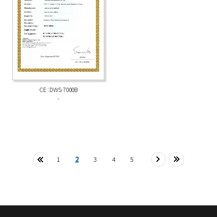
CE : DWS-7000B
-
1
2
3
4
5